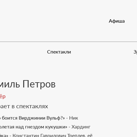
Документы
Афиша
М
Спектакли
З
миль Петров
ёр
ает в спектаклях
о боится Вирджинии Вульф?»
- Ник
олетая над гнездом кукушки»
- Хардинг
йка»
- Константин Гаврилович Треплев, её