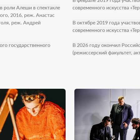
очник
в роли Алеши в спектакле
современного искусства «Тер
овавая свадьба»
- Юноша
го, 2016, реж. Анастас
дость вопреки всему»
- В спектакле
голя, реж. Андрей
В октябре 2019 года участв
нимает участие
современного искусства «Тер
кар»
- Кристиан Мартен
кого государственного
В 2026 году окончил Россий
(режиссерский факультет, ак