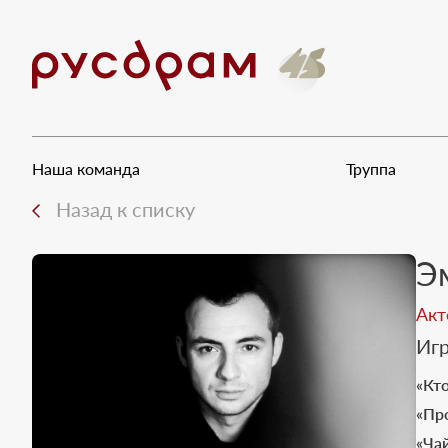
Наша команда
Труппа
Назад к списку
Э
Акт
Игр
«Кт
«Пр
«Ча