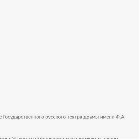
пе Государственного русского театра драмы имени Ф.А.
овал в XII зимнем Международном фестиваль-школе