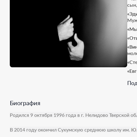
сын
«Эд
Муж
«Мы
«От
«Ви
мол
«Ст
«Ев
«Ро
Под
«Со
«Ма
Биография
«Ме
Родился 9 октября 1996 года в г. Нелидово Тверской об
«Пр
«Иг
В 2014 году окончил Сухумскую среднюю школу им. Ю.
«Кь