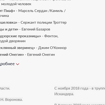
, молодой человек
ит Пиаф»
- Марсель Сердан /Камиль /
чина
шеловка»
- Сержант полиции Троттер
цы и дети»
- Евгений Базаров
ндзорские проказницы»
- Фентон,
одой дворянин
еклянный зверинец»
- Джим О'Коннор
гений Онегин»
- Евгений Онегин
ман с кокаином»
- Вадим
робнее
фичка»
- Нури, брат Софички
ма»
- Николя, их сын
тод»
- Фернандо
ласти.
С ноября 2018 года - в труп
имадонны»
- Лео
Искандера.
рок»
- Астлей, англичанин
Н. Воронова.
оджинские перепалки »
- Тоффоло,
В феврале 2019 года участв