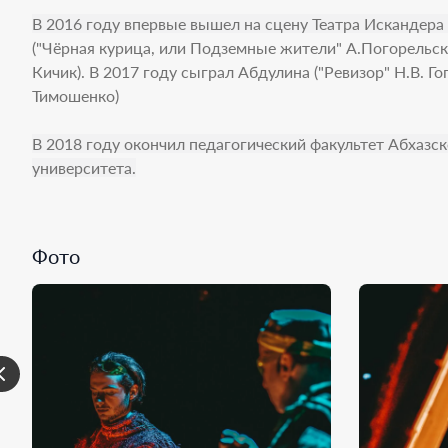
лод
В 2016 году впервые вышел на сцену Театра Искандера 
«Кр
("Чёрная курица, или Подземные жители" А.Погорельско
«Ра
Кичик). В 2017 году сыграл Абдулина ("Ревизор" Н.В. Го
при
Тимошенко)
«Ос
В 2018 году окончил педагогический факультет Абхазс
университета.
Фото