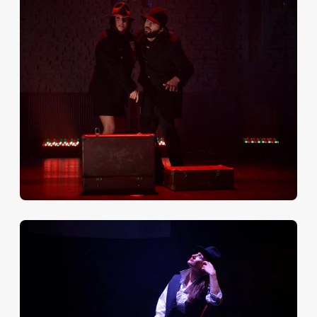
всему», чтобы ощутить ту щемящую изысканность,
которая исходит от величайшего поэта 20 века.
Поразительно трепетное отношение к тексту
привело к рождению ошеломляющего спектакля.
Творчество Лорки всегда воспринимается в
трагических, лирических, драматических тонах,
отчасти это связанно с его удивительным
восприятием мира и таким трагическим уходом,
поэтому юмор и ирония, которыми присыпано
театральное действо, еще больше раскрывают эти
привычные для нас тональности поэта.
Замечательно, что Лорка представлен многоликим,
что на сцене было блистательно продумано:
каждый из актёров, независимо от пола и возраста,
играли Лорку в разные его периоды, в разных его
состояниях. Одна замечательная цитата, которая,
пожалуй, очень характеризует отношение поэта к
жизни и своему ремеслу мне запомнилась: поэзия —
это совмещение невозможного. И ему это удалось: