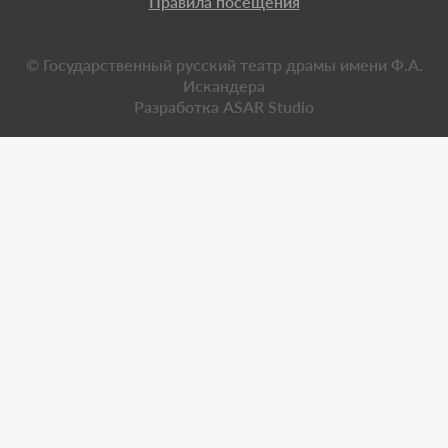
Правила посещения
© Государственный русский театр драмы имени Ф.А.
Искандера
Разработка
ASAR Studio