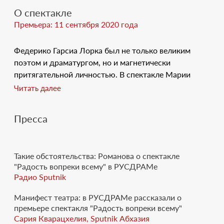
О спектакле
Премьера: 11 сентября 2020 года
Федерико Гарсиа Лорка был не только великим
поэтом и драматургом, но и магнетически
притягательной личностью. В спектакле Марии
Романовой молодые актёры Театра Искандера
Читать далее
вместе со зрителями отправятся в путешествие во
вселенную Лорки, сотканную из поэзии,
Пресса
прозаических текстов, интервью и размышлений, и
главное - из уникальной личности Автора.
Такие обстоятельства: Романова о спектакле
Магическая атмосфера, создаваемая живой,
"Радость вопреки всему" в РУСДРАМе
искренней актёрской эмоцией, вулканически
Радио Sputnik
чувственная поэзия Лорки, его пронзительные
письма к друзьям, остроактуальные мысли о театре,
Манифест театра: в РУСДРАМе рассказали о
танце, красоте... Всё это переплавлено в стильное и
премьере спектакля "Радость вопреки всему"
цельное действо - великолепный образец
Сария Кварацхелия, Sputnik Абхазия