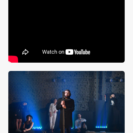
«РУСДРАМу удалось вернуть публике, уставшей от
страхов пандемии и экономической депрессии, ту
чувственную прелесть жизни, которая во все
времена держит нас на плаву и делает
соучастниками общего праздника. Очень подкупает
явное удовольствие, с которым играет молодая
труппа – это удовольствие проступает в движениях
и пенится в мимике, как шампанское; завораживает
стремительный темп действия, в котором за
высоким следует комическое, раскачивая
восприятие зрителя с амплитудой качелей”.
Амра Амичба, журналист:
"Если хотите получше узнать природу чувств
актёров РУСДРАМа, что ими движет в служении
театру и об их отношении к своей профессии, то
посмотрите эту постановку. В спектакле
искандеровцы говорят и о себе".