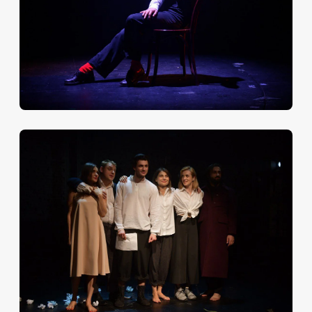
и в жизни и в творчестве. И мне она кажется
ключевой и в спектакле".
ОТЗЫВЫ ЗРИТЕЛЕЙ
«Это было очень сильно! Мне понравился ритм
постановки. Очень понравились актеры! Явно очень
сильный режиссер и сценограф ставили спектакль.
И, главное, атмосфера, которая была невероятно
приятной»
«До мурашек! В восторге! Захватывающе! Такие
прям пробирающие актерские работы. Очень
эмоционально. Давно не видели такой игры. У нас в
Москве так не играют. Настолько держали ребята в
эмоциональном напряжении. Спасибо огромное
театру!»