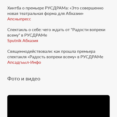
современного театра.
В какой-то момент даже
Хинтба о премьере РУСДРАМа: «Это совершенно
кажется, что актеры говорят о себе, признаются в
новая театральная форма для Абхазии»
любви к профессии, а театр «Ла Баррака» Лорки
Апсныпресс
вполне закономерно ассоциируется с РУСДРАМом,
в котором царит та же творческая атмосфера.
Спектакль о себе: чего ждать от "Радости вопреки
всему" в РУСДРАМе
Sputnik Абхазия
Спектакль "Радость вопреки всему" - погружение в
мир высокой поэзии, искренних и глубоких чувств -
Священнодействовали: как прошла премьера
мир Федерико Гарсии Лорки. Спектакль о
спектакля «Радость вопреки всему» в РУСДРАМе
подлинной страсти к жизни и любимому делу.
Апсадгьыл-Инфо
«Будь радостен! Это нужно и должно — быть
Фото и видео
радостным... Измученный душевной борьбой и
доведённый до предела — любовью, грязью,
мерзостями, я остаюсь верен моему правилу —
РАДОСТЬ ВОПРЕКИ ВСЕМУ», - Федерико Гарсиа
Лорка.
Надежда Венедиктова, писатель: