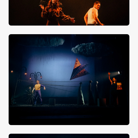
(сумасшедшие сочленения!). Дальнейшее
невероятное развитие судьбы: буллинг в школе,
путешествие в Париж, первая волна популярности,
замужество и рождение ребëнка в 16 лет, борьба за
этого ребëнка с мужем, смерть Марселлины,
подозрение в убийстве продюсера, партизанская
деятельность во время войны, неземная любовь к
Марселю Сердану, его смерть в авиакатастрофе,
болезнь раком - эти и другие факты еë жизни могут
по амплитуде жизненных поворотов поспорить с
Книгой Иова».