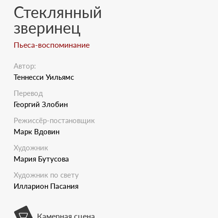
Стеклянный
зверинец
Пьеса-воспоминание
Автор:
Теннесси Уильямс
Перевод
Георгий Злобин
Режиссёр-постановщик
Марк Вдовин
Художник
Мария Бутусова
Художник по свету
Илларион Пасания
Камерная сцена