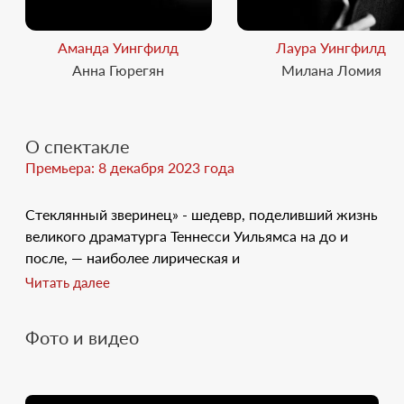
Аманда Уингфилд
Лаура Уингфилд
Анна Гюрегян
Милана Ломия
О спектакле
Премьера: 8 декабря 2023 года
Стеклянный зверинец» - шедевр, поделивший жизнь
великого драматурга Теннесси Уильямса на до и
после, — наиболее лирическая и
автобиографическая его пьеса. Главный герой - Том -
Читать далее
рассказчик, который вспоминает свою семью,
состоящую из эксцентричной матери и болезненно
Фото и видео
замкнутой сестры, и в то же время он действует как
участник событий прошлого. Чтобы покинуть
семью, разорвать узы зависимости и обрести