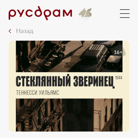
Голосования
Новости
Назад
Документы
Медиа
16+
Контакты
Вход