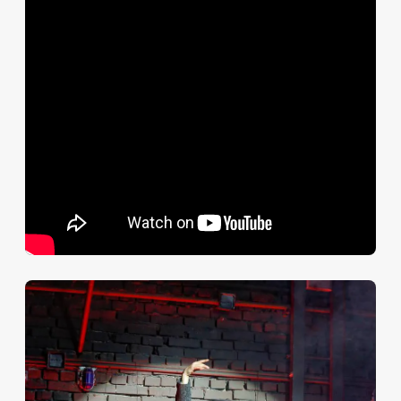
свободу, Том приводит на семейный ужин своего
коллегу по обувному магазину — как
потенциального жениха для своей сестры…
Пьесу «Стеклянный зверинец» отличает интересный
сюжет, мастерски выписанные характеры,
блестящие диалоги - все составляющие настоящего
психологического театра. Но существо пьесы
определяет то, что трудно выразить словами: ее
атмосфера, поэтичность, магическая аура.
Крупнейший американский театральный критик
Брукс Аткинсон писал в «Нью-Йорк таймс»: «
По
форме пьеса «Стеклянный зверинец» более чем
проста... Содержание тоже отличается простотой и
ясностью. Ничего, казалось бы, не происходит: мать
безуспешно пытается найти для дочери поклонника
- вот и все. Но написано это с такой нежностью, с
таким состраданием, с таким глубинным