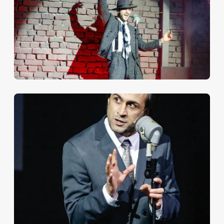
постижением характеров, так мастерски прописан
фон - огромный равнодушный мир, окружающий
персонажей, - что пьеса поражает силой и
точностью показа человеческих взаимоотношений.
Хрупкая, как стеклянные игрушки, в которых
находит утешение, одинокая девушка; пьеса вместе
с тем обладает пружинящей силой - силой правды»
.
СПЕКТАКЛЬ ИДЁТ НА МАЛОЙ СЦЕНЕ, ВХОД В
ЗРИТЕЛЬНЫЙ ЗАЛ ПОСЛЕ НАЧАЛА СПЕКТАКЛЯ
НЕ ДОПУСКАЕТСЯ.