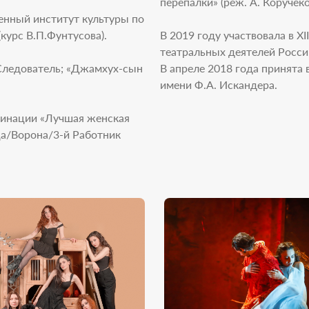
перепалки» (реж. А. Коручеко
енный институт культуры по
курс В.П.Фунтусова).
В 2019 году участвовала в
XI
театральных деятелей Росси
 Следователь; «Джамхух-сын
В апреле 2018 года принята 
имени Ф.А. Искандера.
оминации «Лучшая женская
ца/Ворона/3-й Работник