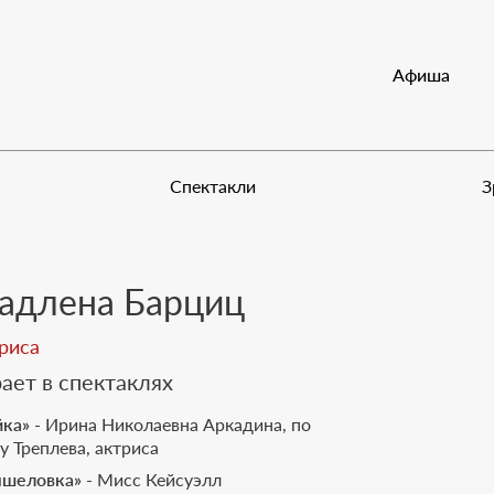
Документы
Афиша
М
Спектакли
З
адлена Барциц
риса
ает в спектаклях
йка»
- Ирина Николаевна Аркадина, по
 Треплева, актриса
шеловка»
- Мисс Кейсуэлл