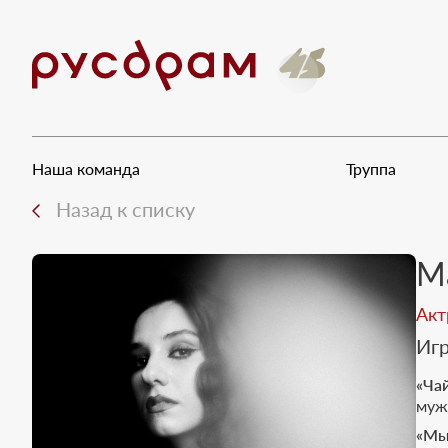
Наша команда
Труппа
Назад к списку
М
Акт
Игр
«Ча
мужу
«Мы