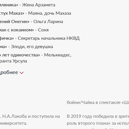
мляника»
- Жена Арзамета
стух Махаз»
- Маяна, дочь Махаза
гений Онегин»
- Ольга Ларина
ман с кокаином»
- Соня
фичка»
- Секретарь начальника НКВД
ма»
- Элоди, его девушка
о лет одиночества»
- Мелькиадес,
ранта Урсула
имадонны»
- Мэг
робнее
рок»
- Мадемуазель Бланш,
нцуженка
оджинские перепалки »
- Орсетта,
тра мадонны Либеры
бойни/Чайка в спектакле «Ши
ектра»
- Электра
овавая свадьба»
- Невеста
 Н.А.Лакоба и поступила на
В 2019 году победила в зри
ниверситета.
дость вопреки всему»
- В спектакле
роль второго плана» за исп
нимает участие