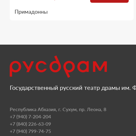
Примадонны
Государственный русский театр драмы им. Ф
Республика Абхазия, г. Сухум, пр. Леона, 8
+7 (940) 7-204-204
+7 (840) 226-63-09
+7 (940) 799-74-75