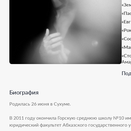
«Зе
«Па
«Ев
«Ро
«Со
«Ма
«Ст
Ама
«Пр
Под
«Иг
фра
Биография
«Кь
сес
Родилась 26 июня в Сухуме.
«Эл
«Кр
В 2011 году окончила Горскую среднюю школу №10 им.
юридический факультет Абхазского государственного у
«Ра
при