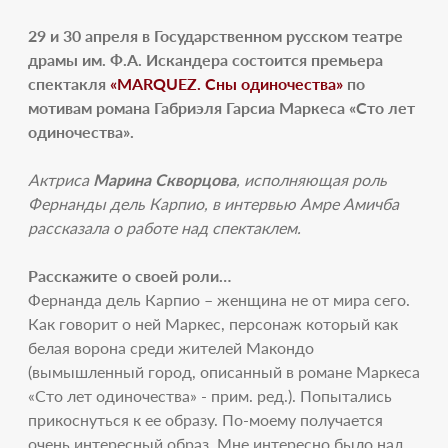
29 и 30 апреля в Государственном русском театре
драмы им. Ф.А. Искандера состоится премьера
спектакля
«MARQUEZ. Сны одиночества»
по
мотивам романа Габриэля Гарсиа Маркеса «Сто лет
одиночества».
Актриса
Марина Скворцова
, исполняющая роль
Фернанды дель Карпио, в интервью Амре Амичба
рассказала о работе над спектаклем.
Расскажите о своей роли…
Фернанда дель Карпио – женщина не от мира сего.
Как говорит о ней Маркес, персонаж который как
белая ворона среди жителей Макондо
(вымышленный город, описанный в романе Маркеса
«Сто лет одиночества» - прим. ред.). Попытались
прикоснуться к ее образу. По-моему получается
очень интересный образ. Мне интересно было над