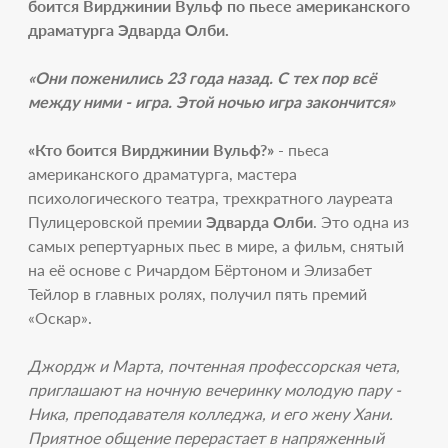
боится Вирджинии Вульф по пьесе американского
драматурга Эдварда Олби.
«Они поженились 23 года назад. С тех пор всё
между ними
-
игра. Этой ночью игра закончится»
«Кто боится Вирджинии Вульф?»
- пьеса
американского драматурга, мастера
психологического театра, трехкратного лауреата
Пулицеровской премии
Эдварда Олби
. Это одна из
самых репертуарных пьес в мире, а фильм, снятый
на её основе с Ричардом Бёртоном и Элизабет
Тейлор в главных ролях, получил пять премий
«Оскар».
Джордж и Марта, почтенная профессорская чета,
приглашают на ночную вечеринку молодую пару -
Ника, преподавателя колледжа, и его жену Хани.
Приятное общение перерастает в напряженный