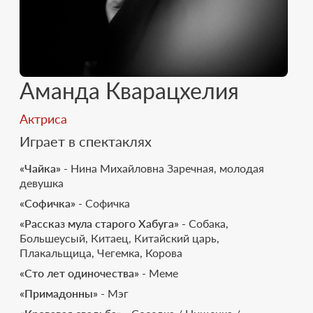
Аманда Кварацхелия
Актриса
Играет в спектаклях
«Чайка»
- Нина Михайловна Заречная, молодая
девушка
«Софичка»
- Софичка
«Рассказ мула старого Хабуга»
- Собака,
Большеусый, Китаец, Китайский царь,
Плакальщица, Чегемка, Корова
«Сто лет одиночества»
- Меме
«Примадонны»
- Мэг