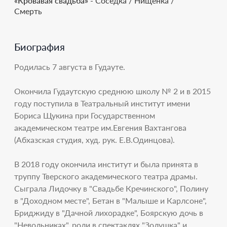
«Кровавая свадьба»
- Соседка / Нищенка /
Смерть
Биография
Родилась 7 августа в Гудауте.
Окончила Гудаутскую среднюю школу № 2 и в 2015
году поступила в Театральный институт имени
Бориса Щукина при Государственном
академическом театре им.Евгения Вахтангова
(Абхазская студия, худ. рук. Е.В.Одинцова).
В 2018 году окончила институт и была принята в
труппу Тверского академического театра драмы.
Сыграла Лидочку в "Свадьбе Кречинского", Полину
в "Доходном месте", Бетан в "Малыше и Карлсоне",
Бриджиду в "Дачной лихорадке", Боярскую дочь в
"Невольниках", роли в спектаклях "Золушка" и