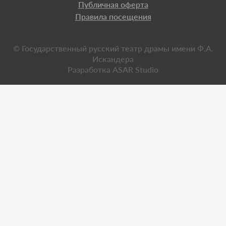
Публичная оферта
Правила посещения
© Государственный русский театр драмы имени Ф.А.
Искандера
Разработка
ASAR Studio