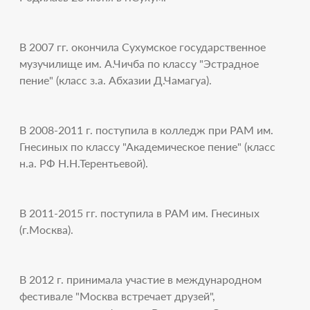
В 2007 гг. окончила Сухумское государственное
музучилище им. А.Чичба по классу "Эстрадное
пение" (класс з.а. Абхазии Д.Чамагуа).
В 2008-2011 г. поступила в колледж при РАМ им.
Гнесиных по классу "Академическое пение" (класс
н.а. РФ Н.Н.Терентьевой).
В 2011-2015 гг. поступила в РАМ им. Гнесиных
(г.Москва).
В 2012 г. принимала участие в международном
фестивале "Москва встречает друзей",