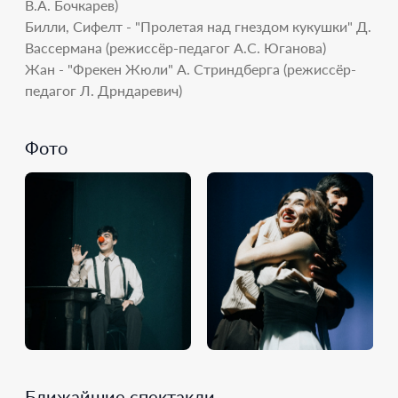
В.А. Бочкарев)
Билли, Сифелт - "Пролетая над гнездом кукушки" Д.
Вассермана (режиссёр-педагог А.С. Юганова)
Жан - "Фрекен Жюли" А. Стриндберга (режиссёр-
педагог Л. Дрндаревич)
Фото
Ближайшие спектакли