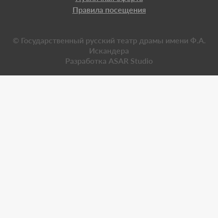
Правила посещения
© Государственный русский театр драмы имени Ф.А.
Искандера
Разработка
ASAR Studio