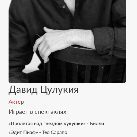
Давид Цулукия
Актёр
Играет в спектаклях
«Пролетая над гнездом кукушки»
- Билли
«Эдит Пиаф»
- Тео Сарапо