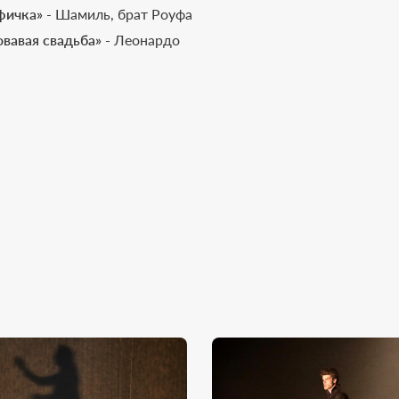
фичка»
- Шамиль, брат Роуфа
овавая свадьба»
- Леонардо