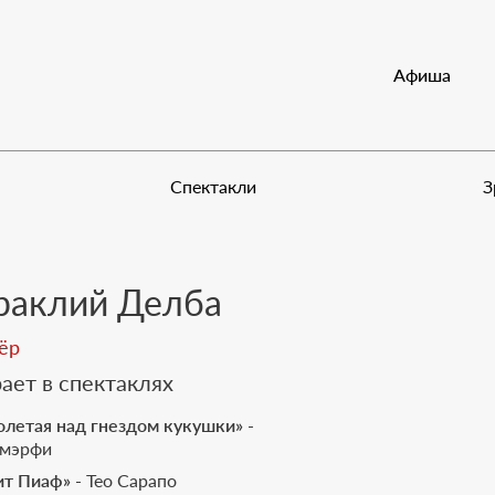
Документы
Афиша
М
Спектакли
З
раклий Делба
ёр
ает в спектаклях
олетая над гнездом кукушки»
-
мэрфи
ит Пиаф»
- Тео Сарапо