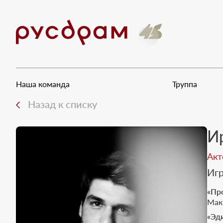
Наша команда
Труппа
Назад к списку
И
Акт
Игр
«Пр
Мак
«Эд