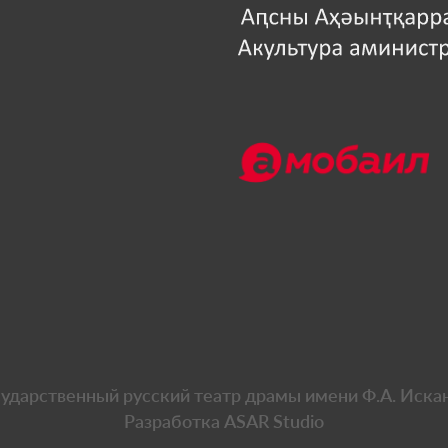
сударственный русский театр драмы имени Ф.А. Иска
Разработка
ASAR Studio