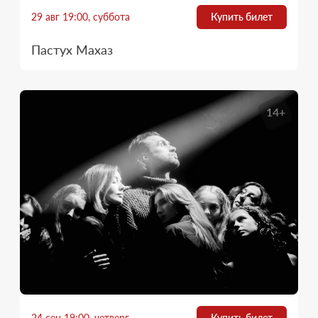
29 авг 19:00, суббота
Купить билет
Пастух Махаз
14+
24 сен 19:00, четверг
Купить билет