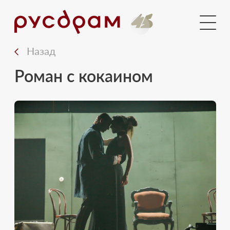
Медиа
Фото альбомы
Видео
Назад
Пресса
Роман с кокаином
Контакты
Вход