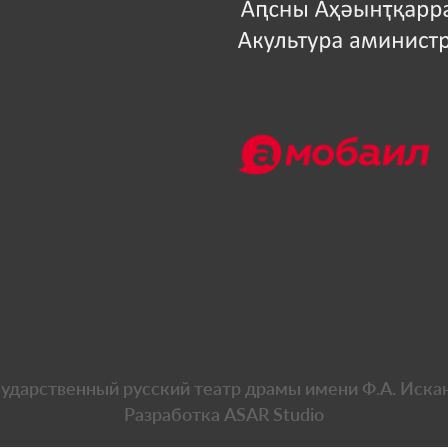
сударственный русский театр драмы имени Ф.А. Иска
Разработка
ASAR Studio